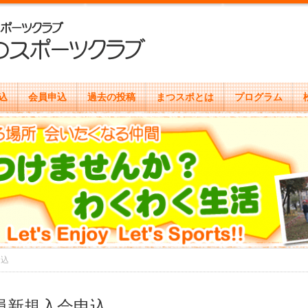
込
会員申込
過去の投稿
まつスポとは
プログラム
申込
員新規入会申込