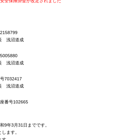
ツ安全保険掛金が改定されました
58799
長 浅沼道成
05880
長 浅沼道成
032417
長 浅沼道成
番号102665
和9年3月31日までです。
とします。
ます。