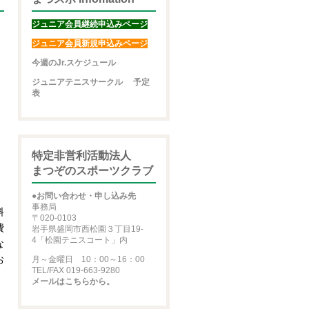
ジュニア会員継続申込みページ
ジュニア会員新規申込みページ
今週のJr.スケジュール
ジュニアテニスサークル 予定
表
特定非営利活動法人
まつぞのスポーツクラブ
●
お問い合わせ・申し込み先
事務局
料
〒020-0103
費
岩手県盛岡市西松園３丁目19-
4「松園テニスコート」内
な
お
月～金曜日 10：00～16：00
TEL/FAX 019-663-9280
メールはこちらから。