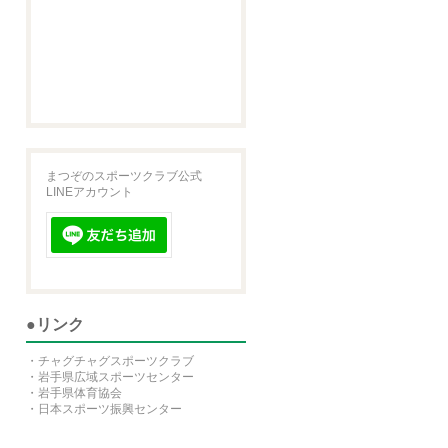
まつぞのスポーツクラブ公式
LINEアカウント
●リンク
・
チャグチャグスポーツクラブ
・
岩手県広域スポーツセンター
・
岩手県体育協会
・
日本スポーツ振興センター